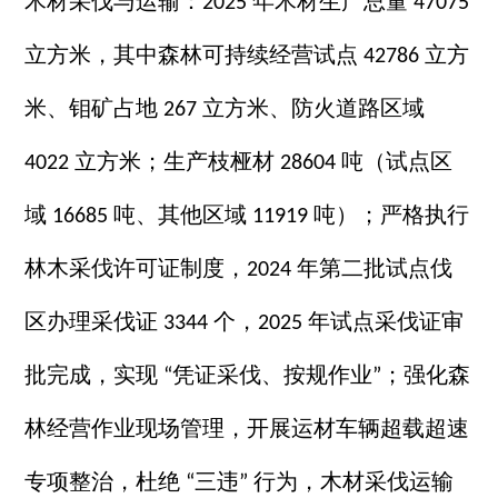
木材采伐与运输：
年木材生产总量
2025
47075
立方米，其中森林可持续经营试点
立方
42786
米、钼矿占地
立方米、防火道路区域
267
立方米；生产枝桠材
吨（试点区
4022
28604
域
吨、其他区域
吨）；严格执行
16685
11919
林木采伐许可证制度，
年第二批试点伐
2024
区办理采伐证
个，
年试点采伐证审
3344
2025
批完成，实现
凭证采伐、按规作业
；强化森
“
”
林经营作业现场管理，开展运材车辆超载超速
专项整治，杜绝
三违
行为，木材采伐运输
“
”