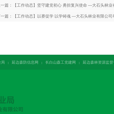
上一篇：
【工作动态】坚守建党初心 勇担复兴使命 —大石头林业有
下一篇：
【工作动态】以赛促学 以学铸魂 —大石头林业有限公司
业局
延边森防信息网
长白山森工党建网
延边森林资源监督
|
|
|