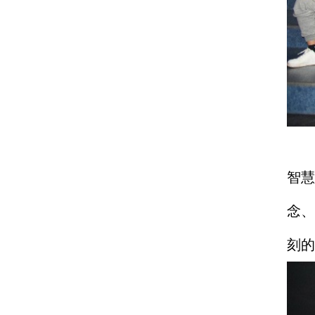
影
智
念
刻的