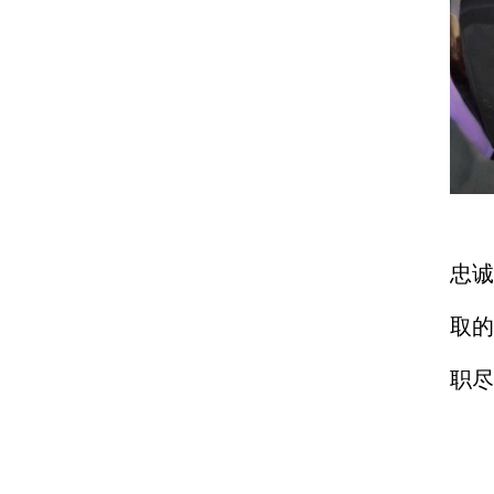
此
忠
取
职尽