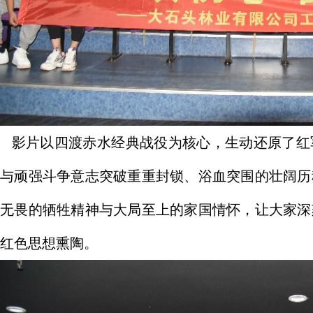
片以四渡赤水经典战役为核心，生动还原了红军
慧与顽强斗争意志突破重重封锁、浴血突围的壮阔历
、无畏的牺牲精神与大局至上的家国情怀，让大家深
红色思想熏陶。